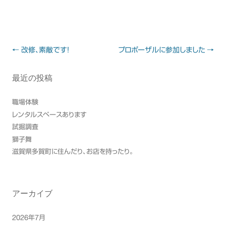
Post
←
改修、素敵です！
プロポーザルに参加しました
→
navigation
最近の投稿
職場体験
レンタルスペースあります
試掘調査
獅子舞
滋賀県多賀町に住んだり、お店を持ったり。
アーカイブ
2026年7月